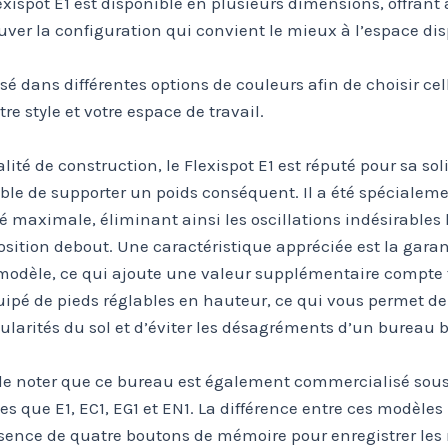
xispot E1 est disponible en plusieurs dimensions, offrant 
rouver la configuration qui convient le mieux à l’espace di
osé dans différentes options de couleurs afin de choisir cel
re style et votre espace de travail.
ité de construction, le Flexispot E1 est réputé pour sa soli
ble de supporter un poids conséquent. Il a été spécialem
ité maximale, éliminant ainsi les oscillations indésirables 
position debout. Une caractéristique appréciée est la garan
modèle, ce qui ajoute une valeur supplémentaire compte 
équipé de pieds réglables en hauteur, ce qui vous permet d
gularités du sol et d’éviter les désagréments d’un bureau 
 de noter que ce bureau est également commercialisé sous
les que E1, EC1, EG1 et EN1. La différence entre ces modèles
sence de quatre boutons de mémoire pour enregistrer les 