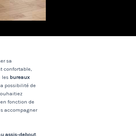
er sa
t confortable,
i les
bureaux
a possibilité de
souhaitiez
 en fonction de
vous accompagner
u assis-debout
.