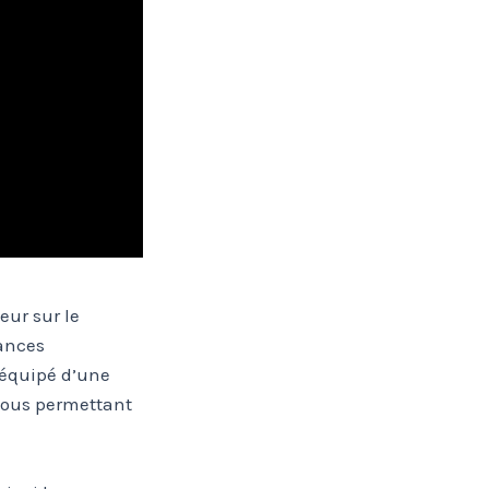
eur sur le
mances
 équipé d’une
vous permettant