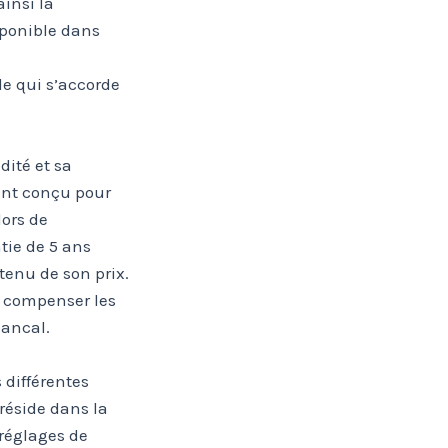
ainsi la
sponible dans
le qui s’accorde
dité et sa
ent conçu pour
lors de
tie de 5 ans
tenu de son prix.
e compenser les
bancal.
 différentes
 réside dans la
réglages de