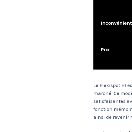
Inconvénient
Prix
Le Flexispot E1 
marché. Ce modèl
satisfaisantes a
fonction mémoire
ainsi de revenir 